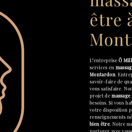
être 
Mont
L’entreprise
Ô Mill
services en
massag
Montardon
. Entre
savoir-faire de qu
vous satisfaire. N
projet de
massage 
besoins. Si vous ha
votre disposition 
renseignements néc
bien être
. Notre mé
partager avec vous