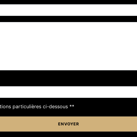
tions particulières ci-dessous **
ENVOYER