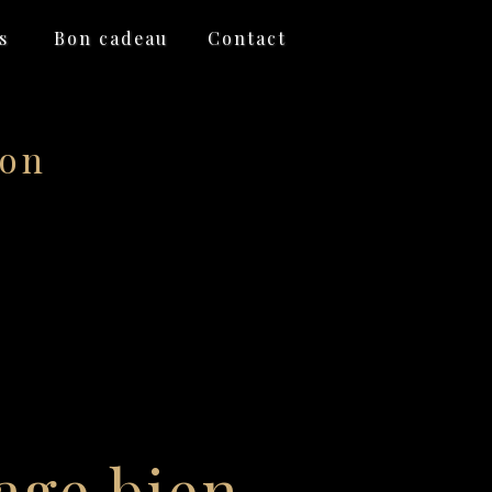
s
Bon cadeau
Contact
don
age bien