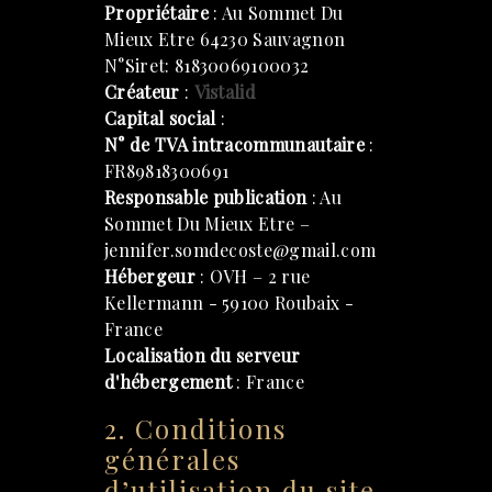
Propriétaire
: Au Sommet Du
Mieux Etre 64230 Sauvagnon
N°Siret: 81830069100032
Créateur
:
Vistalid
Capital social
:
N° de TVA intracommunautaire
:
FR89818300691
Responsable publication
: Au
Sommet Du Mieux Etre –
jennifer.somdecoste@gmail.com
Hébergeur
: OVH – 2 rue
Kellermann - 59100 Roubaix -
France
Localisation du serveur
d'hébergement
: France
2. Conditions
générales
d’utilisation du site